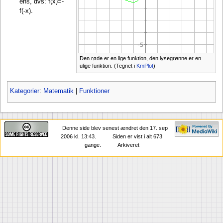
ens, dvs: f(x)=-
f(-x).
Den røde er en lige funktion, den lysegrønne er en
ulige funktion. (Tegnet i
KmPlot
)
Kategorier
:
Matematik
|
Funktioner
Denne side blev senest ændret den 17. sep
2006 kl. 13:43.
Siden er vist i alt 673
gange.
Arkiveret