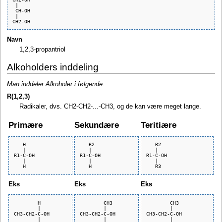
 |

 CH-OH

 |

Navn
1,2,3-propantriol
Alkoholders inddeling
Man inddeler Alkoholer i følgende.
R(1,2,3)
Radikaler, dvs. CH2-CH2-...-CH3, og de kan være meget lange.
Primære
Sekundære
Teritiære
   H

   R2

   R2

   |

   |

   |

R1-C-OH

R1-C-OH

R1-C-OH

   |

   |

   |

Eks
Eks
Eks
        H 

        CH3

        CH3

        |

        |

        |

CH3-CH2-C-OH

CH3-CH2-C-OH

CH3-CH2-C-OH

        |

        |

        |
