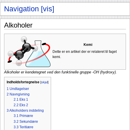
Alkoholer
Kemi
Dette er en artikel der er relateret til faget
kemi.
Alkoholer er kendetegnet ved den funktinelle gruppe -OH (hydroxy).
Indholdsfortegnelse
[
skjul
]
1
Undtagelser
2
Navngivning
2.1
Eks 1
2.2
Eks 2
3
Alkoholders inddeling
3.1
Primære
3.2
Sekundære
3.3
Teritiære