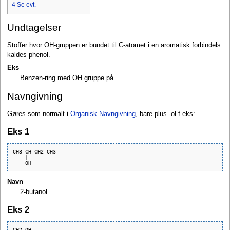
4
Se evt.
Undtagelser
Stoffer hvor OH-gruppen er bundet til C-atomet i en aromatisk forbindels
kaldes phenol.
Eks
Benzen-ring med OH gruppe på.
Navngivning
Gøres som normalt i
Organisk Navngivning
, bare plus -ol f.eks:
Eks 1
CH3-CH-CH2-CH3

    |

Navn
2-butanol
Eks 2
CH2-OH
